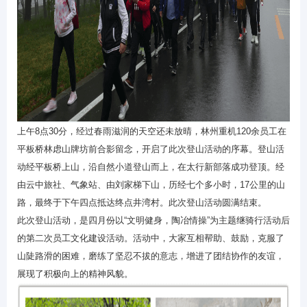
上午
8
点
30
分，经过春雨滋润的天空还未放晴，林州重机
120
余员工在
平板桥林虑山牌坊前合影留念，开启了此次登山活动的序幕。登山活
动经平板桥上山，沿自然小道登山而上，在太行新部落成功登顶。经
由云中旅社、气象站、由刘家梯下山，历经七个多小时，
17
公里的山
路，最终于下午四点抵达终点井湾村。此次登山活动圆满结束。
此次登山活动，是四月份以“文明健身，陶冶情操”为主题继骑行活动后
的第二次员工文化建设活动。活动中，大家互相帮助、鼓励，克服了
山陡路滑的困难，磨练了坚忍不拔的意志，增进了团结协作的友谊，
展现了积极向上的精神风貌。