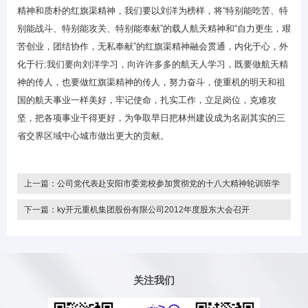
精神和质朴的红旗渠精神，我们要以刘洋为榜样，将“特别能吃苦、特
别能战斗、特别能攻关、特别能奉献”的载人航天精神和“自力更生，艰
苦创业，团结协作，无私奉献”的红旗渠精神融会贯通，内化于心，外
化于行;我们要向刘洋学习，向许许多多的航天人学习，既要做航天精
神的传人，也要做红旗渠精神的传人，努力奋斗，使重机的明天和祖
国的航天事业一样美好，牢记使命，扎实工作，立足岗位，克难攻
坚，把各项事业干得更好，为争取早日把林州建设成为名副其实的三
省交界区域中心城市做出更大的贡献。
上一篇：
公司党代表赴安阳市委党校参加贯彻党的十八大精神轮训班学
习
下一篇：
ky开元重机集团股份有限公司2012年度股东大会召开
关注我们