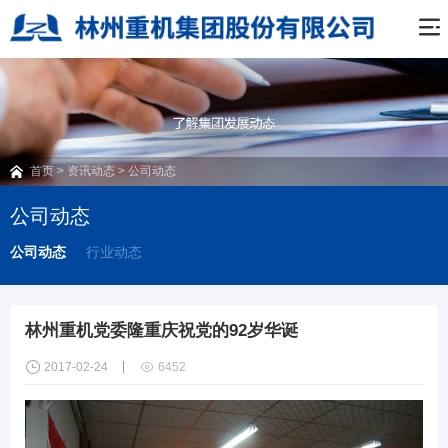

首页
>
资讯动态
>
公司动态
公司动态
公司动态
行业动态
林州重机党委隆重庆祝党的92岁华诞


2017-02-24
6452