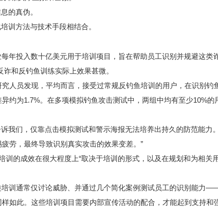
信息的真伪。
化培训方法与技术手段相结合。
业每年投入数十亿美元用于培训项目，旨在帮助员工识别并规避这类
些反诈和反钓鱼训练实际上效果甚微。
研究人员发现，平均而言，接受过常规反钓鱼培训的用户，在识别钓
异约为1.7%。在多项模拟钓鱼攻击测试中，两组中均有至少10%的
表示：“经验告诉我们，仅靠点击模拟测试和警示海报无法培养出持久的防范能力
疲劳，最终导致识别真实攻击的效果变差。”
出，钓鱼攻击培训的成效在很大程度上“取决于培训的形式，以及在规划和为相关
—这类培训通常仅讨论威胁、并通过几个简化案例测试员工的识别能力—
同样如此。这些培训项目需要内部宣传活动的配合，才能起到支持和