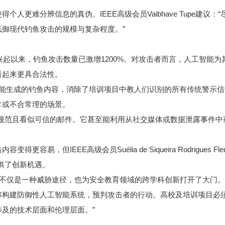
更难分辨信息的真伪。IEEE高级会员Vaibhave Tupe建议：“
御现代钓鱼攻击的规模与复杂程度。”
兴起以来，钓鱼攻击数量已激增1200%。对攻击者而言，人工智能为
看起来更具合法性。
示：“人工智能生成的钓鱼内容，消除了培训项目中教人们识别的所有传统警示信
常或不合常理的场景。
式规范且看似可信的邮件。它甚至能利用从社交媒体或数据泄露事件中
但IEEE高级会员Suélia de Siqueira Rodrigues Fleu
提供了创新机遇。
）的兴起不仅是一种威胁途径，也为安全教育领域的跨学科创新打开了大门
够构建防御性人工智能系统，预判攻击者的行动。高校及培训项目必
及的技术层面和伦理层面。”