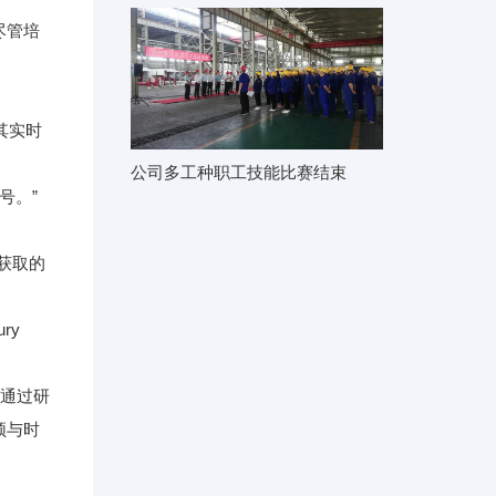
尽管培
其实时
公司多工种职工技能比赛结束
号。”
获取的
ry
。通过研
须与时