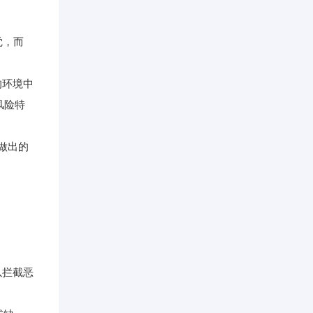
觉，而
的环境中
风险特
做出的
器以拦截恶