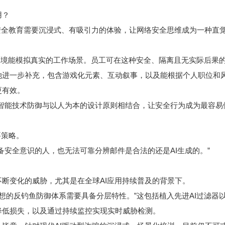
用？
有效的钓鱼安全教育需要沉浸式、有吸引力的体验，让网络安全思维成为一种直
环境能模拟真实的工作场景。员工可在这种安全、隔离且无实际后果
她进一步补充，包含游戏化元素、互动叙事，以及能根据个人职位和
更有效。
工智能技术防御与以人为本的设计原则相结合，让安全行为成为最容易
要策略。
备安全意识的人，也无法可靠分辨邮件是合法的还是AI生成的。”
断变化的威胁，尤其是在全球AI应用持续普及的背景下。
eira指出：“理想的反钓鱼防御体系需要具备分层特性。”这包括植入先进AI过滤
降低损失，以及通过持续监控实现实时威胁检测。