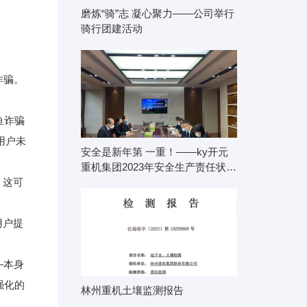
磨炼“骑”志 凝心聚力——公司举行
骑行团建活动
诈骗。
鱼诈骗
用户未
安全是新年第 一重！——ky开元
重机集团2023年安全生产责任状签
署
。这可
用户提
—本身
强化的
林州重机土壤监测报告