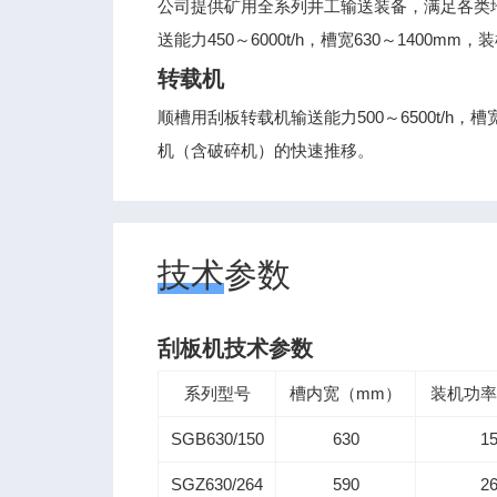
公司提供矿用全系列井工输送装备，满足各类
送能力450～6000t/h，槽宽630～1400mm，装
转载机
顺槽用刮板转载机输送能力500～6500t/h，槽
机（含破碎机）的快速推移。
技术参数
刮板机技术参数
系列型号
槽内宽（mm）
装机功率
SGB630/150
630
1
SGZ630/264
590
2